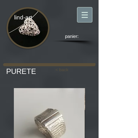
lind-art
panier:
PURETE
< back